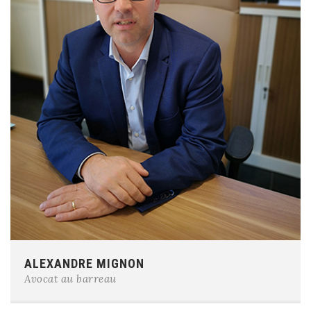
Phone:
061/ 58 79 32
ALEXANDRE MIGNON
E-mail:
am@cabinetmignoncremer.be
Avocat au barreau