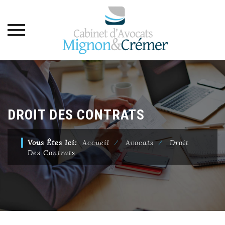
Skip
to
content
DROIT DES CONTRATS
Vous Êtes Ici:
Accueil
⁄
Avocats
⁄
Droit
Des Contrats